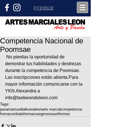
Ingresar
Competencia Nacional de
Poomsae
 No pierdas la oportunidad de 
demostrar tus habilidades y destrezas 
durante la competencia de Poomsae. 
Las inscripciones están abierta.Para 
mayor información comunicarse con la 
YKN Alexandra a 
info@taekwondoleon.com
Tags:
panama
mundial
korea
leon
arte marcial
competencia
forma
combate
formas
sangmoosa
uniformes