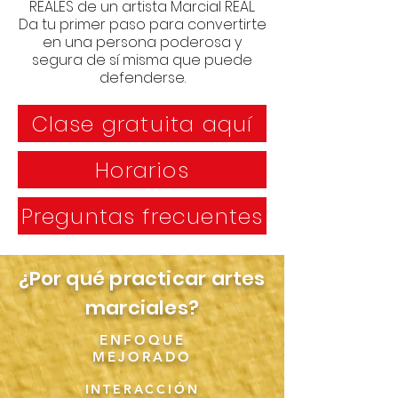
REALES de un artista Marcial REAL.
Da tu primer paso para convertirte
en una persona poderosa y
segura de sí misma que puede
defenderse.
Clase gratuita aquí
Horarios
Preguntas frecuentes
¿Por qué practicar artes
marciales?
ENFOQUE
MEJORADO
INTERACCIÓN