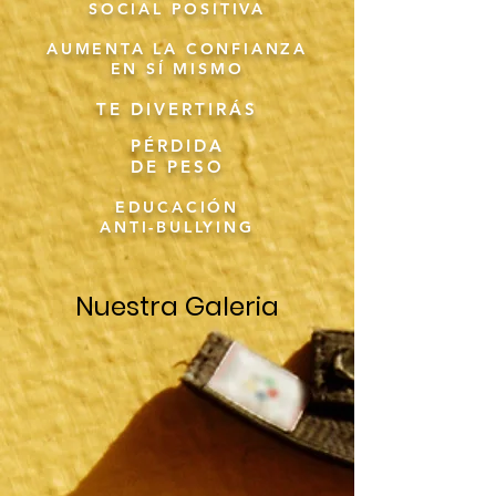
SOCIAL POSITIVA
AUMENTA LA CONFIANZA
EN SÍ MISMO
TE DIVERTIRÁS
PÉRDIDA
DE PESO
EDUCACIÓN
ANTI-BULLYING
Nuestra Galeria