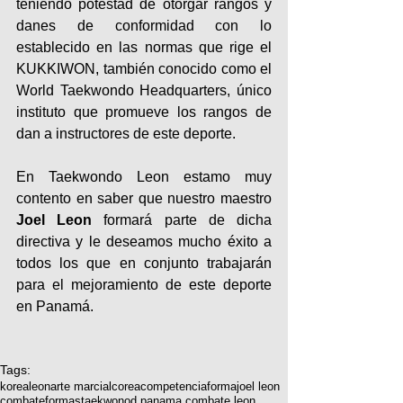
teniendo potestad de otorgar rangos y 
danes de conformidad con lo 
establecido en las normas que rige el 
KUKKIWON, también conocido como el 
World Taekwondo Headquarters, único 
instituto que promueve los rangos de 
dan a instructores de este deporte. 
En Taekwondo Leon estamo muy 
contento en saber que nuestro maestro 
Joel Leon
 formará parte de dicha 
directiva y le deseamos mucho éxito a 
todos los que en conjunto trabajarán 
para el mejoramiento de este deporte 
en Panamá.  
Tags:
korea
leon
arte marcial
corea
competencia
forma
joel leon
combate
formas
taekwonod panama combate leon